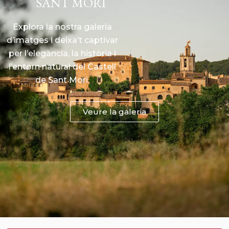
SANT MORI
Explora la nostra galeria
d’imatges i deixa’t captivar
per l’elegància, la història i
l’entorn natural del Castell
de Sant Mori.
Veure la galeria