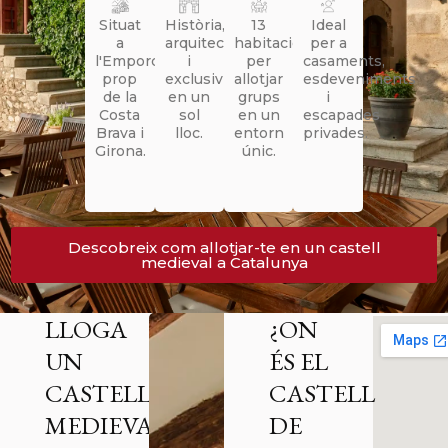
Situat
Història,
13
Ideal
a
arquitectura
habitacions
per a
l'Empordà,
i
per
casaments,
prop
exclusivitat
allotjar
esdeveniments
de la
en un
grups
i
Costa
sol
en un
escapades
Brava i
lloc.
entorn
privades.
Girona.
únic.
Descobreix com allotjar-te en un castell
medieval a Catalunya
LLOGA
¿ON
UN
ÉS EL
CASTELL
CASTELL
MEDIEVAL
DE