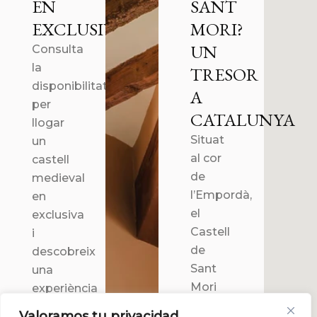
EN
SANT
EXCLUSIVA
MORI?
UN
Consulta
la
TRESOR
disponibilitat
A
per
CATALUNYA
llogar
Situat
un
al cor
castell
de
medieval
l’Empordà,
en
el
exclusiva
Castell
i
de
descobreix
Sant
una
Mori
experiència
és una
única
Valoramos tu privacidad