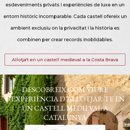
esdeveniments privats i experiències de luxe en un
entorn històric incomparable. Cada castell ofereix un
ambient exclusiu on la privacitat i la història es
combinen per crear records inoblidables.
Allotja't en un castell medieval a la Costa Brava
DESCOBREIX COM VIURE
L'EXPERIÈNCIA D'ALLOTJAR-TE EN
UN CASTELL MEDIEVAL A
CATALUNYA