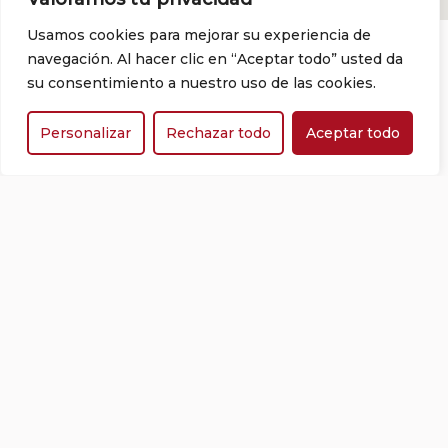
joia
en un
Usamos cookies para mejorar su experiencia de
medieval
entorn
navegación. Al hacer clic en “Aceptar todo” usted da
amb
històric,
su consentimiento a nuestro uso de las cookies.
fàcil
ple
accés
d’encant
Personalizar
Rechazar todo
Aceptar todo
des de
i
Barcelona
privacitat.
i
Girona.
A
només
15
minuts
de les
millors
platges
de la