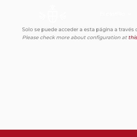
Ir
al
El castillo
contenido
Solo se puede acceder a esta página a través d
Please check more about configuration at
thi