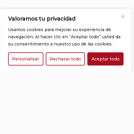
Valoramos tu privacidad
Usamos cookies para mejorar su experiencia de
navegación. Al hacer clic en “Aceptar todo” usted da
su consentimiento a nuestro uso de las cookies.
Personalizar
Rechazar todo
Aceptar todo
Centro historico de Girona
En el impresionante casco antiguo medieval
encontraras, entre muchas otras maravillas, la
catedral con fachada barroca e interior gótica
que se alza sobre toda la ciudad.